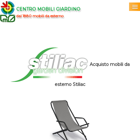
CENTRO MOBILI GIARDINO
dal 1880 mobili da esterno
Home
Acquista
▼
Marchi
▼
Acquisto mobili da
Prodotti
▼
esterno Stiliac
Info
▼
0