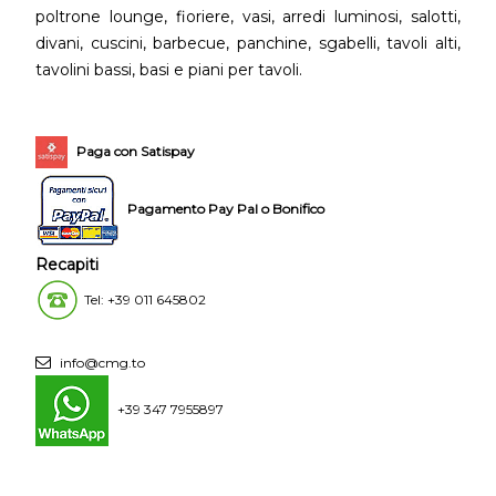
poltrone lounge, fioriere, vasi, arredi luminosi, salotti,
divani, cuscini, barbecue, panchine, sgabelli, tavoli alti,
tavolini bassi, basi e piani per tavoli.
Paga con Satispay
Pagamento Pay Pal o Bonifico
Recapiti
Tel: +39 011 645802
info@cmg.to
+39 347 7955897