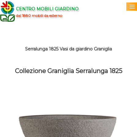
CENTRO MOBILI GIARDINO
dal 1880 mobili da esterno
Home
Acquista
▼
Serralunga 1825 Vasi da giardino Graniglia
Marchi
▼
Collezione Graniglia Serralunga 1825
Prodotti
▼
Info
▼
0