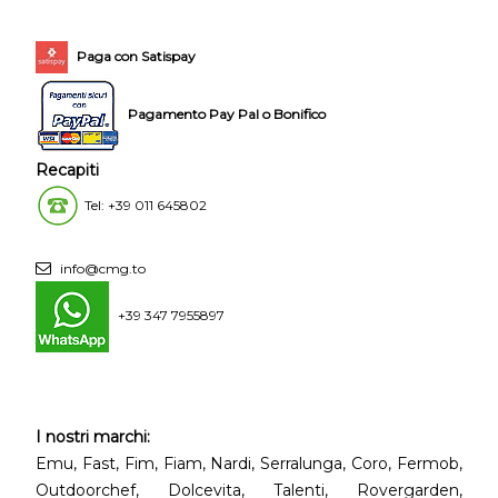
Paga con Satispay
Pagamento Pay Pal o Bonifico
Recapiti
Tel: +39 011 645802
info@cmg.to
+39 347 7955897
I nostri marchi:
Emu, Fast, Fim, Fiam, Nardi, Serralunga, Coro, Fermob,
Outdoorchef, Dolcevita, Talenti, Rovergarden,