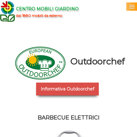
CENTRO MOBILI GIARDINO
dal 1880 mobili da esterno
Home
Acquista
▼
Marchi
Outdoorchef
▼
Prodotti
▼
Informativa Outdoorchef
Info
▼
0
BARBECUE ELETTRICI