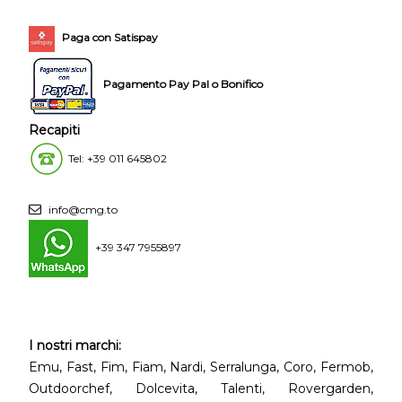
Paga con Satispay
Pagamento Pay Pal o Bonifico
Recapiti
Tel: +39 011 645802
info@cmg.to
+39 347 7955897
I nostri marchi:
Emu, Fast, Fim, Fiam, Nardi, Serralunga, Coro, Fermob,
Outdoorchef, Dolcevita, Talenti, Rovergarden,