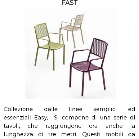
FAST
Collezione dalle linee semplici ed
essenziali Easy, Si compone di una serie di
tavoli, che raggiungono ora anche la
lunghezza di tre metri. Questi mobili da