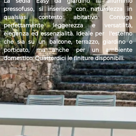
La sedia Easy da giardino in alluminio
pressofuso, si inserisce con naturalezza in
qualsiasi contesto abitativo. Coniuga
perfettamente leggerezza e versatilità,
eleganza ed essenzialità. Ideale per l'esterno
che sia su un balcone, terrazzo, giardino o
porticato, ma anche per un ambiente
domestico. Quattordici le finiture disponibili.