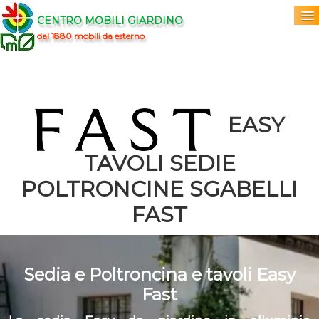
CENTRO MOBILI GIARDINO
dal 1880 mobili da esterno
Home
Acquista
▼
EASY
Marchi
▼
TAVOLI SEDIE
Prodotti
▼
POLTRONCINE SGABELLI
FAST
Info
▼
0
Sedia e Poltroncina e tavoli Easy
Fast