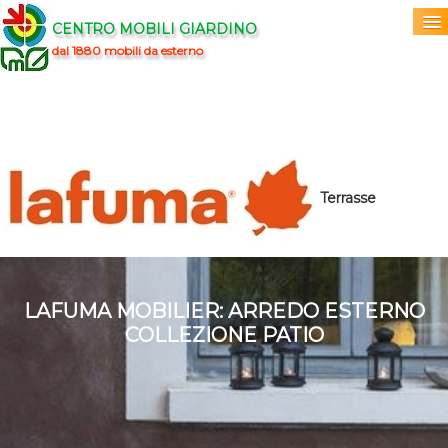
CENTRO MOBILI GIARDINO
dal 1880 mobili da esterno
Home
Acquista
▼
Marchi
▼
Terrasse
LAFUMA
Prodotti
▼
Info
▼
LAFUMA MOBILIER: ARREDO ESTERNO
COLLEZIONE PATIO
0