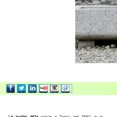
La nostra ditta
nasce a Torino nel 1880, e la