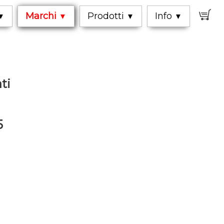
0
Marchi
Prodotti
Info
▼
▼
▼
▼
ti
5