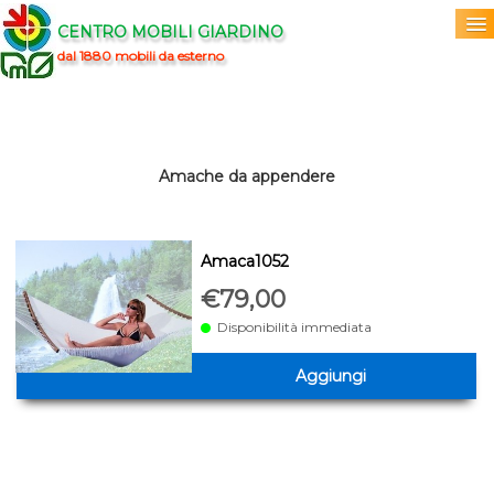
CENTRO MOBILI GIARDINO
dal 1880 mobili da esterno
Home
Acquista
▼
Amache da appendere
Marchi
▼
Amaca1052
Prodotti
▼
€79,00
Info
▼
Disponibilità immediata
Aggiungi
0