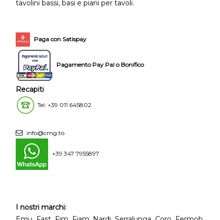
tavolini bassi, basi e piani per tavoli.
Paga con Satispay
Pagamento Pay Pal o Bonifico
Recapiti
Tel: +39 011 645802
info@cmg.to
+39 347 7955897
I nostri marchi:
Emu, Fast, Fim, Fiam, Nardi, Serralunga, Coro, Fermob,