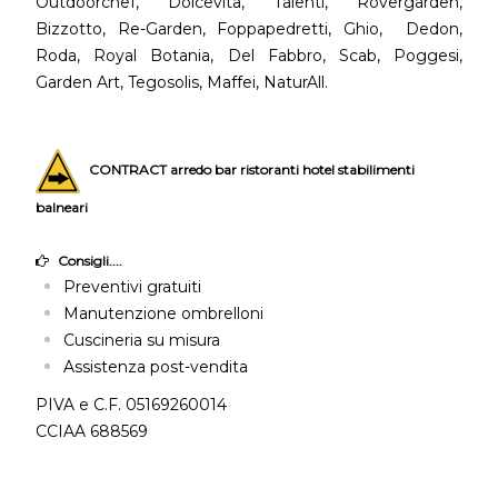
Outdoorchef, Dolcevita, Talenti, Rovergarden,
Bizzotto, Re-Garden, Foppapedretti, Ghio, Dedon,
Roda, Royal Botania, Del Fabbro, Scab, Poggesi,
Garden Art, Tegosolis, Maffei, NaturAll.
CONTRACT arredo bar ristoranti hotel stabilimenti
balneari
Consigli....
Preventivi gratuiti
Manutenzione ombrelloni
Cuscineria su misura
Assistenza post-vendita
PIVA e C.F. 05169260014
CCIAA 688569