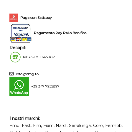
Paga con Satispay
Pagamento Pay Pal o Bonifico
Recapiti
Tel: +39 011 645802
info@cmg.to
+39 347 7955897
I nostri marchi:
Emu, Fast, Fim, Fiam, Nardi, Serralunga, Coro, Fermob,