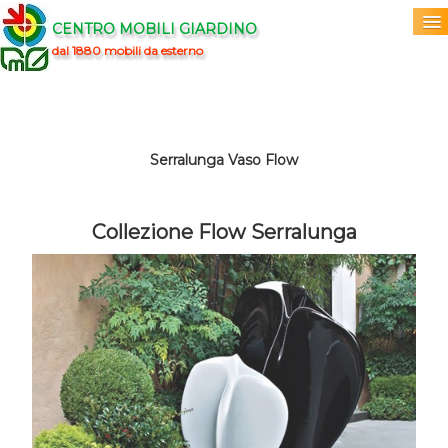
CENTRO MOBILI GIARDINO
dal 1880 mobili da esterno
Home
Acquista
▼
Serralunga Vaso Flow
Marchi
▼
Collezione Flow Serralunga
Prodotti
▼
Info
▼
0