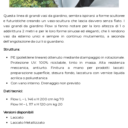
Questa linea di grandi vasi da giardino, sembra ispirarsi a forme scultoree
e futuristiche creando un vaso-scultura che lascia davvero senza fiato. I
vasi grandi da giardino Flow si fanno notare per la loro altezza di 1 o
addirittura 2 metri e per le loro forme sinuose ed eleganti, che li rendono
vasi da esterno unici e sempre in continuo mutamento, a seconda
dell’angolazione da cui li si guardano.
Struttura:
PE (polietilene lineare) ottenuto mediante stampaggio in rotazionale.
Protezione UV. 100% riciclabile, tinto in massa. Alta resistenza
meccanica, antiurto. Finitura a mano per prodotti laccati:
preparazione superficie, stesura fondo, laccatura con vernice liquida
acrilica o poliuretanica
Con vano interno. Drenaggio non previsto
Dati tecnici:
Flow L – L 146 x H 200 cm kg 70
Flow M – L 117 x H 120 cm kg 20
Versioni disponibili
Laccato
Laccato Metallizzato