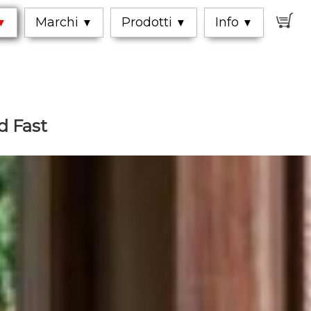
0
Marchi
Prodotti
Info
▼
▼
▼
▼
 Fast