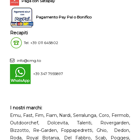
Paga con Satispay
Pagamento Pay Pal o Bonifico
Recapiti
Tel: +39 011 645802
info@cmg.to
+39 347 7955897
I nostri marchi:
Emu, Fast, Fim, Fiam, Nardi, Serralunga, Coro, Fermob,
Outdoorchef, Dolcevita, Talenti, Rovergarden,
Bizzotto, Re-Garden, Foppapedretti, Ghio, Dedon,
Roda, Royal Botania, Del Fabbro, Scab, Poggesi,