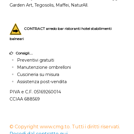
Garden Art, Tegosolis, Maffei, NaturAll.
CONTRACT arredo bar ristoranti hotel stabilimenti
balneari
Consigli....
Preventivi gratuiti
Manutenzione ombrelloni
Cuscineria su misura
Assistenza post-vendita
PIVA e C.F. 05169260014
CCIAA 688569
© Copyright www.cmg.to. Tutti i diritti riservati.
Recedi dal contratto qui