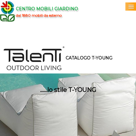
CENTRO MOBILI GIARDINO
dal 1880 mobili da esterno
Home
Acquista
▼
CATALOGO T-YOUNG
TALENTI
Marchi
▼
Prodotti
▼
......lo stile T-YOUNG
Info
▼
0