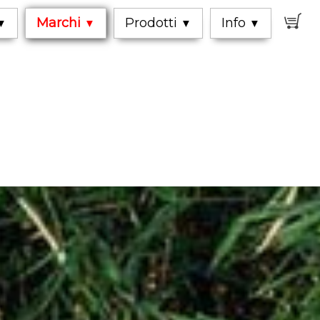
0
Marchi
Prodotti
Info
▼
▼
▼
▼
lenti