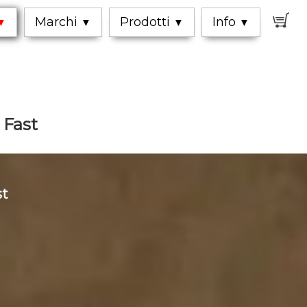
0
Marchi
Prodotti
Info
▼
▼
▼
▼
Fast
st