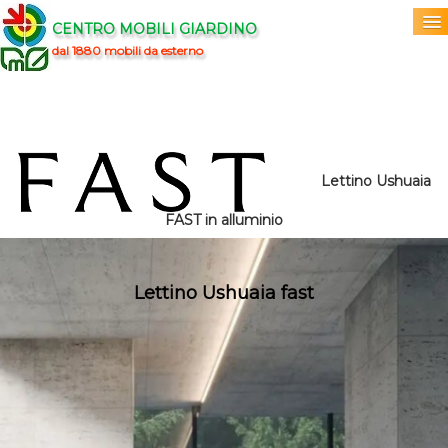
CENTRO MOBILI GIARDINO
dal 1880 mobili da esterno
Home
Acquista
▼
Lettino Ushuaia
Marchi
▼
FAST in alluminio
Prodotti
▼
Lettino Ushuaia fast
Info
▼
0