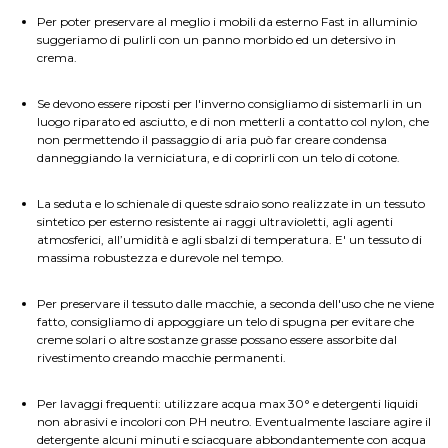
Per poter preservare al meglio i mobili da esterno Fast in alluminio
suggeriamo di pulirli con un panno morbido ed un detersivo in
crema.
Se devono essere riposti per l'inverno consigliamo di sistemarli in un
luogo riparato ed asciutto, e di non metterli a contatto col nylon, che
non permettendo il passaggio di aria può far creare condensa
danneggiando la verniciatura, e di coprirli con un telo di cotone.
La seduta e lo schienale di queste sdraio sono realizzate in un tessuto
sintetico per esterno resistente ai raggi ultravioletti, agli agenti
atmosferici, all’umidità e agli sbalzi di temperatura. E' un tessuto di
massima robustezza e durevole nel tempo.
Per preservare il tessuto dalle macchie, a seconda dell'uso che ne viene
fatto, consigliamo di appoggiare un telo di spugna per evitare che
creme solari o altre sostanze grasse possano essere assorbite dal
rivestimento creando macchie permanenti.
Per lavaggi frequenti: utilizzare acqua max 30° e detergenti liquidi
non abrasivi e incolori con PH neutro. Eventualmente lasciare agire il
detergente alcuni minuti e sciacquare abbondantemente con acqua