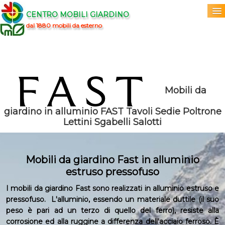
CENTRO MOBILI GIARDINO
dal 1880 mobili da esterno
Home
Acquista
▼
Mobili da
Marchi
▼
giardino in alluminio FAST Tavoli Sedie Poltrone
Lettini Sgabelli Salotti
Prodotti
▼
Info
▼
Mobili da giardino Fast in alluminio
estruso pressofuso
0
I mobili da giardino Fast sono realizzati in alluminio estruso e
pressofuso. L'alluminio, essendo un materiale duttile (il suo
peso è pari ad un terzo di quello del ferro), resiste alla
corrosione ed alla ruggine a differenza dell'acciaio ferroso. È