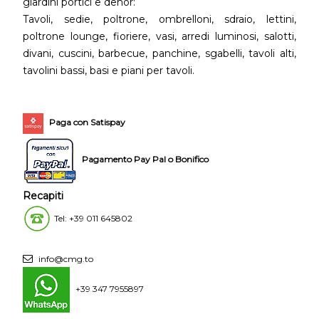
giardini portici e dehor:
Tavoli, sedie, poltrone, ombrelloni, sdraio, lettini,
poltrone lounge, fioriere, vasi, arredi luminosi, salotti,
divani, cuscini, barbecue, panchine, sgabelli, tavoli alti,
tavolini bassi, basi e piani per tavoli.
Paga con Satispay
Pagamento Pay Pal o Bonifico
Recapiti
Tel: +39 011 645802
info@cmg.to
+39 347 7955897