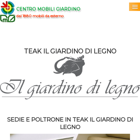
CENTRO MOBILI GIARDINO
dal 1880 mobili da esterno
Home
Acquista
▼
TEAK IL GIARDINO DI LEGNO
Marchi
▼
Prodotti
▼
Info
▼
0
SEDIE E POLTRONE IN TEAK IL GIARDINO DI
LEGNO