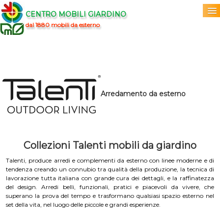
CENTRO MOBILI GIARDINO
dal 1880 mobili da esterno
Home
Acquista
▼
Arredamento da esterno
TALENTI
Marchi
▼
Prodotti
▼
Collezioni Talenti mobili da giardino
Info
▼
Talenti, produce arredi e complementi da esterno con linee moderne e di
0
tendenza creando un connubio tra qualità della produzione, la tecnica di
lavorazione tutta italiana con grande cura dei dettagli, e la raffinatezza
del design. Arredi belli, funzionali, pratici e piacevoli da vivere, che
superano la prova del tempo e trasformano qualsiasi spazio esterno nel
set della vita, nel luogo delle piccole e grandi esperienze.