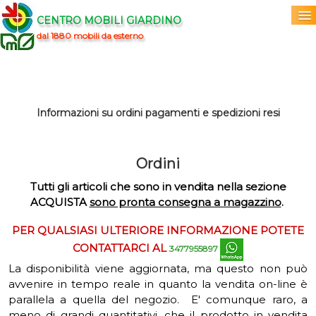
CENTRO MOBILI GIARDINO
dal 1880 mobili da esterno
Home
Acquista
▼
Informazioni su ordini pagamenti e spedizioni resi
Marchi
▼
Ordini
Prodotti
▼
Tutti gli articoli che sono in vendita nella sezione
ACQUISTA
sono pronta consegna a magazzino
.
Info
▼
PER QUALSIASI ULTERIORE INFORMAZIONE POTETE
0
CONTATTARCI AL
3477955897
La disponibilità viene aggiornata, ma questo non può
avvenire in tempo reale in quanto la vendita on-line è
parallela a quella del negozio. E' comunque raro, a
meno di grandi quantitativi, che il prodotto in vendita