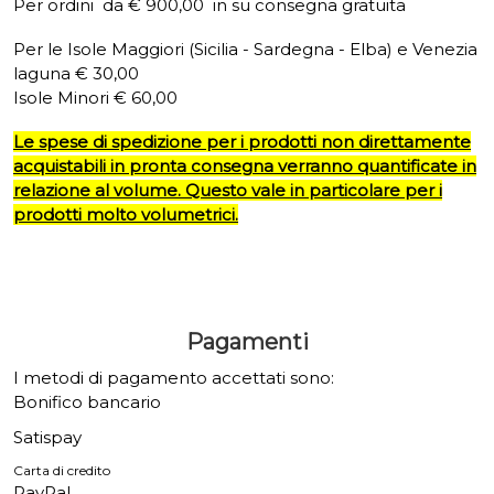
Per ordini da € 900,00 in su consegna gratuita
Per le Isole Maggiori (Sicilia - Sardegna - Elba) e Venezia
laguna € 30,00
Isole Minori € 60,00
Le spese di spedizione per i prodotti non direttamente
acquistabili in pronta consegna verranno quantificate in
relazione al volume. Questo vale in particolare per i
prodotti molto volumetrici.
Pagamenti
I metodi di pagamento accettati sono:
Bonifico bancario
Satispay
Carta di credito
PayPal