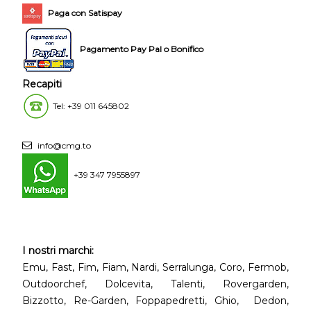
Paga con Satispay
Pagamento Pay Pal o Bonifico
Recapiti
Tel: +39 011 645802
info@cmg.to
+39 347 7955897
I nostri marchi:
Emu, Fast, Fim, Fiam, Nardi, Serralunga, Coro, Fermob,
Outdoorchef, Dolcevita, Talenti, Rovergarden,
Bizzotto, Re-Garden, Foppapedretti, Ghio, Dedon,