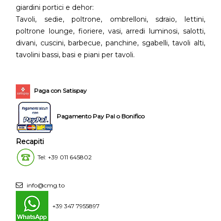
giardini portici e dehor:
Tavoli, sedie, poltrone, ombrelloni, sdraio, lettini,
poltrone lounge, fioriere, vasi, arredi luminosi, salotti,
divani, cuscini, barbecue, panchine, sgabelli, tavoli alti,
tavolini bassi, basi e piani per tavoli.
Paga con Satispay
Pagamento Pay Pal o Bonifico
Recapiti
Tel: +39 011 645802
info@cmg.to
+39 347 7955897