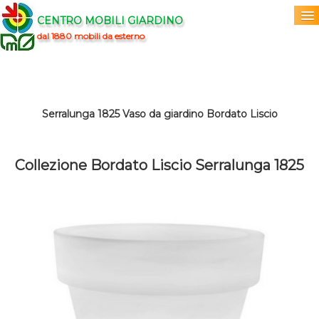
CENTRO MOBILI GIARDINO
dal 1880 mobili da esterno
Home
Acquista
▼
Serralunga 1825 Vaso da giardino Bordato Liscio
Marchi
▼
Collezione Bordato Liscio Serralunga 1825
Prodotti
▼
Info
▼
0