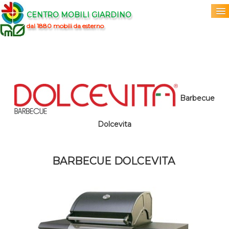
CENTRO MOBILI GIARDINO
dal 1880 mobili da esterno
Home
Acquista
▼
Marchi
Barbecue
▼
Prodotti
Dolcevita
▼
Info
▼
BARBECUE DOLCEVITA
0