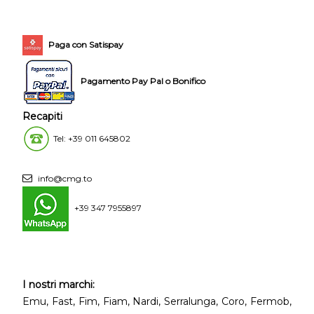
Paga con Satispay
Pagamento Pay Pal o Bonifico
Recapiti
Tel: +39 011 645802
info@cmg.to
+39 347 7955897
I nostri marchi:
Emu, Fast, Fim, Fiam, Nardi, Serralunga, Coro, Fermob,