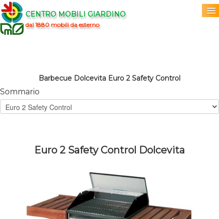
CENTRO MOBILI GIARDINO
dal 1880 mobili da esterno
Home
Acquista
▼
Barbecue Dolcevita Euro 2 Safety Control
Sommario
Marchi
▼
Prodotti
▼
Info
▼
Euro 2 Safety Control Dolcevita
0