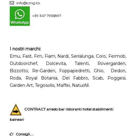
info@cmg.to
+39 347 7955897
I nostri marchi:
Emu, Fast, Fim, Fiam, Nardi, Serralunga, Coro, Fermob,
Outdoorchef, Dolcevita, Talenti, Rovergarden,
Bizzotto, Re-Garden, Foppapedretti, Ghio, Dedon,
Roda, Royal Botania, Del Fabbro, Scab, Poggesi,
Garden Art, Tegosolis, Maffei, NaturAll.
CONTRACT arredo bar ristoranti hotel stabilimenti
balneari
Consigli....