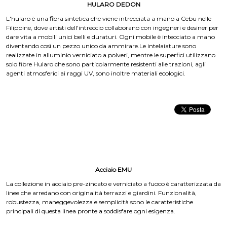
HULARO DEDON
L'hularo è una fibra sintetica che viene intrecciata a mano a Cebu nelle
Filippine, dove artisti dell'intreccio collaborano con ingegneri e desiner per
dare vita a mobili unici belli e duraturi. Ogni mobile è intecciato a mano
diventando così un pezzo unico da ammirare.Le intelaiature sono
realizzate in alluminio verniciato a polveri, mentre le superfici utilizzano
solo fibre Hularo che sono particolarmente resistenti alle trazioni, agli
agenti atmosferici ai raggi UV, sono inoltre materiali ecologici.
Acciaio EMU
La collezione in acciaio pre-zincato e verniciato a fuoco è caratterizzata da
linee che arredano con originalità terrazzi e giardini. Funzionalità,
robustezza, maneggevolezza e semplicità sono le caratteristiche
principali di questa linea pronte a soddisfare ogni esigenza.