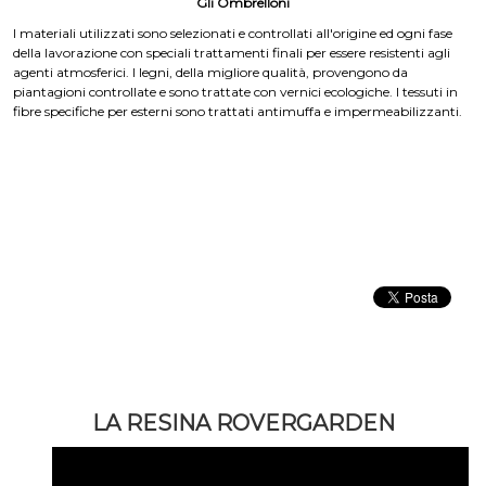
Gli Ombrelloni
I materiali utilizzati sono selezionati e controllati all'origine ed ogni fase
della lavorazione con speciali trattamenti finali per essere resistenti agli
agenti atmosferici. I legni, della migliore qualità, provengono da
piantagioni controllate e sono trattate con vernici ecologiche. I tessuti in
fibre specifiche per esterni sono trattati antimuffa e impermeabilizzanti.
eprice
Link interno
Regista
LA RESINA ROVERGARDEN