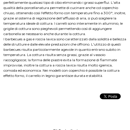
perfettamente qualsiasi tipo di cibo eliminando i grassi superflui. L'alta
qualità della porcellanatura permette di cucinare anche col coperchio
chiuso, ottenendo così l'effetto forno con temperature fino a 300°; inoltre,
grazie al sistema di regolazione dell'afflusso di aria, si può scegliere la
temperatura ideale di cottura. I carrelli sono interamente in alluminio, le
griglie di cottura sono pieghevoli permettendo così di aggiungere
carbonella se necessario anche durante la cottura.
I barbecues a gas e roccia lavica sono caratterizzati dalla solidità e bellezza
delle strutture e dalle elevate prestazioni che offrono. L'utilizzo di questi
barbecues risulta particolarmente agevole in quanto entrano subito in
temperatura. La cottura risulta senza grassi, grazie al vassoio
raccogligocce; la forma delle piastre evita la formazione di fiammate
improvvise, inoltre la cottura a roccia lavica risulta molto igienica,
comoda ed economica. Nei modelli con coperchio è possibile la cottura
effetto forno, il carrello in legno garantisce durata e stabilità.