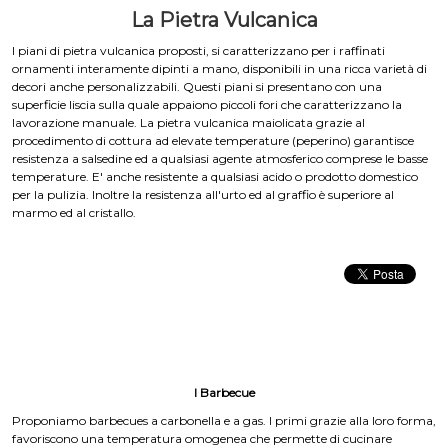
La Pietra Vulcanica
I piani di pietra vulcanica proposti, si caratterizzano per i raffinati
ornamenti interamente dipinti a mano, disponibili in una ricca varietà di
decori anche personalizzabili. Questi piani si presentano con una
superficie liscia sulla quale appaiono piccoli fori che caratterizzano la
lavorazione manuale. La pietra vulcanica maiolicata grazie al
procedimento di cottura ad elevate temperature (peperino) garantisce
resistenza a salsedine ed a qualsiasi agente atmosferico comprese le basse
temperature. E' anche resistente a qualsiasi acido o prodotto domestico
per la pulizia. Inoltre la resistenza all'urto ed al graffio è superiore al
marmo ed al cristallo.
I Barbecue
Proponiamo barbecues a carbonella e a gas. I primi grazie alla loro forma,
favoriscono una temperatura omogenea che permette di cucinare