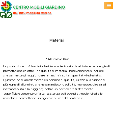
CENTRO MOBILI GIARDINO
dal 1880 mobili da esterno
Home
Acquista
▼
Materiali
Marchi
▼
L' Alluminio Fast
Prodotti
▼
La produzione In Alluminio Fast è caratterizzata da altissime tecnologie di
pressofusione ed offre una qualità di materiali notevolmente superiore,
Info
▼
che permette gi raggiungere i massimi risultati qualitativi ed estetici.
Questo tipo di arredamento è sinonimo di qualità, Grazie alla fusione dii
più leghe di alluminio che ne garantiscono solidità, maneggevolezza ed
0
inattaccabilità alla ruggine; inoltre un particolare trattamento
superficiale consente un'alta resistenza agli agenti atmosferici ed alle
macchie e permettono un'agevole pulizia del materiale.