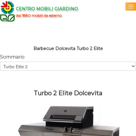
CENTRO MOBILI GIARDINO
dal 1880 mobili da esterno
Home
Acquista
▼
Barbecue Dolcevita Turbo 2 Elite
Sommario
Marchi
▼
Prodotti
▼
Info
▼
Turbo 2 Elite Dolcevita
0