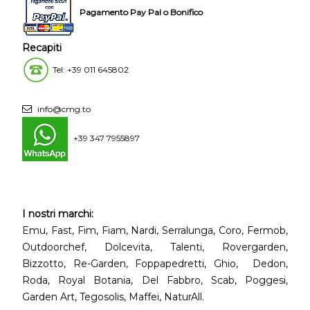
Pagamento Pay Pal o Bonifico
Recapiti
Tel: +39 011 645802
info@cmg.to
+39 347 7955897
I nostri marchi:
Emu, Fast, Fim, Fiam, Nardi, Serralunga, Coro, Fermob,
Outdoorchef, Dolcevita, Talenti, Rovergarden,
Bizzotto, Re-Garden, Foppapedretti, Ghio, Dedon,
Roda, Royal Botania, Del Fabbro, Scab, Poggesi,
Garden Art, Tegosolis, Maffei, NaturAll.