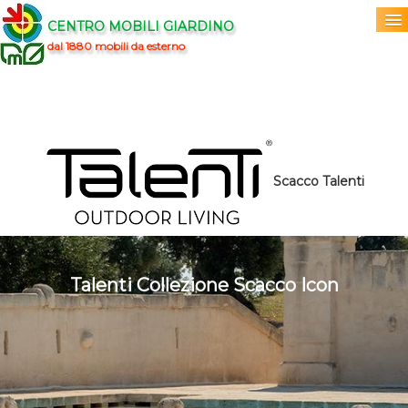
CENTRO MOBILI GIARDINO
dal 1880 mobili da esterno
Home
Acquista
▼
Marchi
▼
Scacco Talenti
Prodotti
▼
Info
▼
Talenti Collezione Scacco Icon
0