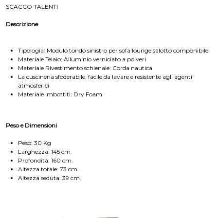
SCACCO TALENTI
Descrizione
Tipologia: Modulo tondo sinistro per sofa lounge salotto componibile
Materiale Telaio: Alluminio verniciato a polveri
Materiale Rivestimento schienale: Corda nautica
La cuscineria sfoderabile, facile da lavare e resistente agli agenti
atmosferici
Materiale Imbottiti: Dry Foam
Peso e Dimensioni
Peso: 30 Kg
Larghezza: 145 cm.
Profondità: 160 cm.
Altezza totale: 73 cm.
Altezza seduta: 39 cm.