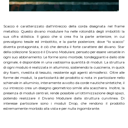
Scacco è caratterizzato dall'intreccio della corda disegnata nel frame
metallico. Questo divano modulare ha nelle rotondità degli imbottiti la
sua cifra stilistica. Il gioco che si crea fra la parte anteriore, in cui
prevalgono tessile ed imbottito, e la parte posteriore, dove “lo scacco”
diventa protagonista, è ciò che denota il forte carattere del divano. Star
della collezione Scacco è il Divano Modulare, pensato per essere versatile in
ogni suo abbinamento. Le forme sono morbide, tondeggianti e dallo stile
originale, è disponibile in una vastissima quantità di moduli. La struttura
di ogni modulo è realizzata in alluminio, sostenendo la cuscineria, in quick
dry foam, rivestita di tessuto, resistente agli agenti atmosferici. Oltre alle
forme dei moduli, la particolarità del prodotto si nota in particolare nello
schienale in alluminio, interamente avvolto da corde nautiche sintetiche, il
cui intreccio crea un disegno geometrico simile alla scacchiera. Inoltre, la
presenza di moduli centrali, rende possibile un’ottimizzazione degli spazi,
potendo realizzare il Divano Modulare dalla struttura curvilinea. Di
interesse particolare sono i moduli Drop, che rendono il prodotto
estremamente morbido alla vista e per nulla ingombrante.