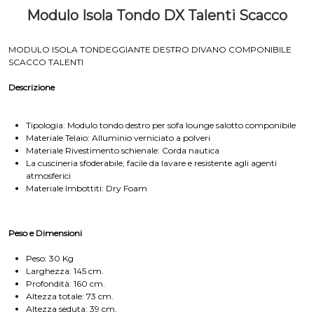
Modulo Isola Tondo DX Talenti Scacco
MODULO ISOLA TONDEGGIANTE DESTRO DIVANO COMPONIBILE
SCACCO TALENTI
Descrizione
Tipologia: Modulo tondo destro per sofa lounge salotto componibile
Materiale Telaio: Alluminio verniciato a polveri
Materiale Rivestimento schienale: Corda nautica
La cuscineria sfoderabile, facile da lavare e resistente agli agenti
atmosferici
Materiale Imbottiti: Dry Foam
Peso e Dimensioni
Peso: 30 Kg
Larghezza: 145 cm.
Profondità: 160 cm.
Altezza totale: 73 cm.
Altezza seduta: 39 cm.