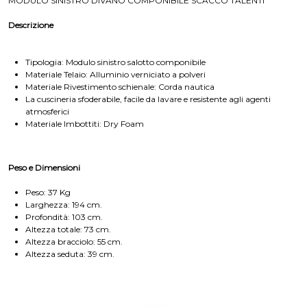
MODULO SINISTRO DIVANO COMPONIBILE SCACCO TALENTI
Descrizione
Tipologia: Modulo sinistro salotto componibile
Materiale Telaio: Alluminio verniciato a polveri
Materiale Rivestimento schienale: Corda nautica
La cuscineria sfoderabile, facile da lavare e resistente agli agenti
atmosferici
Materiale Imbottiti: Dry Foam
Peso e Dimensioni
Peso: 37 Kg
Larghezza: 194 cm.
Profondità: 103 cm.
Altezza totale: 73 cm.
Altezza bracciolo: 55 cm.
Altezza seduta: 39 cm.