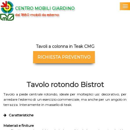
CENTRO MOBILI GIARDINO
dal 1880 mobili da esterno
Home
Acquista
▼
Tavoli a colonna in Teak CMG
Marchi
▼
RICHIESTA PREVENTIVO
Prodotti
▼
Tavolo rotondo Bistrot
Info
▼
Tavolo a piede centrale rotondo, ideale per molteplici usi: decorativo, per
0
arredare l’esterno di un esercizio commerciale, ma anche per un angolo in
terrazza. Interamente in massello di teak.
Caratteristiche
Materiali e finiture