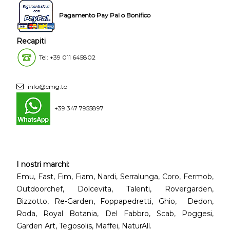
Pagamento Pay Pal o Bonifico
Recapiti
Tel: +39 011 645802
info@cmg.to
+39 347 7955897
I nostri marchi:
Emu, Fast, Fim, Fiam, Nardi, Serralunga, Coro, Fermob,
Outdoorchef, Dolcevita, Talenti, Rovergarden,
Bizzotto, Re-Garden, Foppapedretti, Ghio, Dedon,
Roda, Royal Botania, Del Fabbro, Scab, Poggesi,
Garden Art, Tegosolis, Maffei, NaturAll.