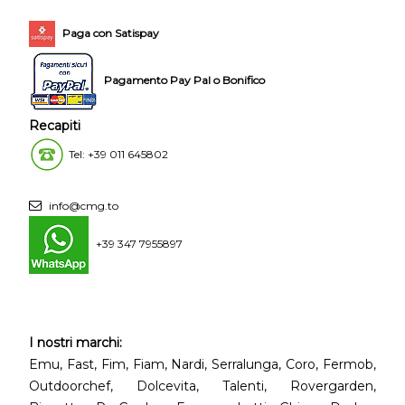
Paga con Satispay
Pagamento Pay Pal o Bonifico
Recapiti
Tel: +39 011 645802
info@cmg.to
+39 347 7955897
I nostri marchi:
Emu, Fast, Fim, Fiam, Nardi, Serralunga, Coro, Fermob,
Outdoorchef, Dolcevita, Talenti, Rovergarden,