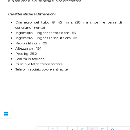
è in texilene e la cuscineria è in colore tortora
Caratteristiche e Dimensioni:
Diametro del tubo Ø 45 mm. (28 mm. per le barre di
congiungimento)
Ingombro Lunghezza totale cm. 153
Ingombro Lunghezza seduta cm. 105
Profondità cm. 109
Altezza cm. 154
Peso kg. 25,2
Seduta in texilene
Cuscini e tetto colore tortora
Telaio in acciaio colore antracite