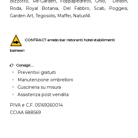
Bizzotto, Re-Garden, Foppapedretti, Ghio, Dedon,
Roda, Royal Botania, Del Fabbro, Scab, Poggesi,
Garden Art, Tegosolis, Maffei, NaturAll.
CONTRACT arredo bar ristoranti hotel stabilimenti
balneari
Consigli....
Preventivi gratuiti
Manutenzione ombrelloni
Cuscineria su misura
Assistenza post-vendita
PIVA e C.F. 05169260014
CCIAA 688569