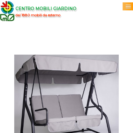
CENTRO MOBILI GIARDINO
dal 1880 mobili da esterno
Home
Acquista
▼
Marchi
▼
Prodotti
▼
Info
▼
0