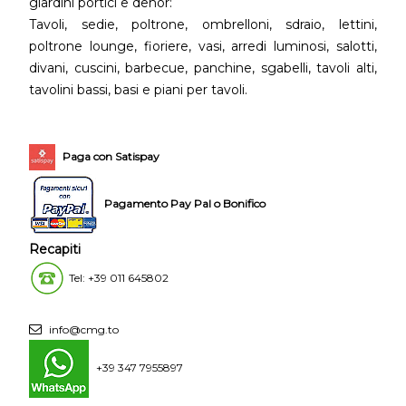
giardini portici e dehor:
Tavoli, sedie, poltrone, ombrelloni, sdraio, lettini,
poltrone lounge, fioriere, vasi, arredi luminosi, salotti,
divani, cuscini, barbecue, panchine, sgabelli, tavoli alti,
tavolini bassi, basi e piani per tavoli.
Paga con Satispay
Pagamento Pay Pal o Bonifico
Recapiti
Tel: +39 011 645802
info@cmg.to
+39 347 7955897