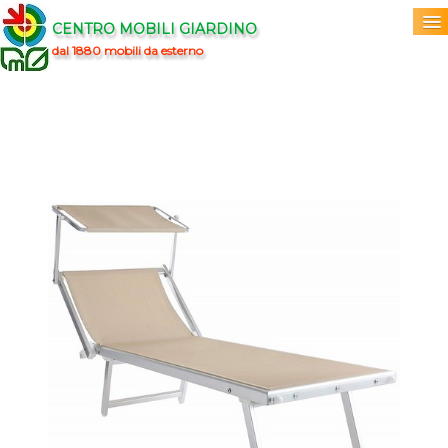
CENTRO MOBILI GIARDINO
dal 1880 mobili da esterno
Home
Acquista
▼
Marchi
▼
Prodotti
▼
Info
▼
0