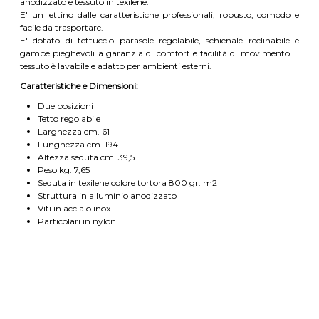
anodizzato e tessuto in texilene.
E' un lettino dalle caratteristiche professionali, robusto, comodo e
facile da trasportare.
E' dotato di tettuccio parasole regolabile, schienale reclinabile e
gambe pieghevoli a garanzia di comfort e facilità di movimento. Il
tessuto è lavabile e adatto per ambienti esterni.
Caratteristiche e Dimensioni:
Due posizioni
Tetto regolabile
Larghezza cm. 61
Lunghezza cm. 194
Altezza seduta cm. 39,5
Peso kg. 7,65
Seduta in texilene colore tortora 800 gr. m2
Struttura in alluminio anodizzato
Viti in acciaio inox
Particolari in nylon