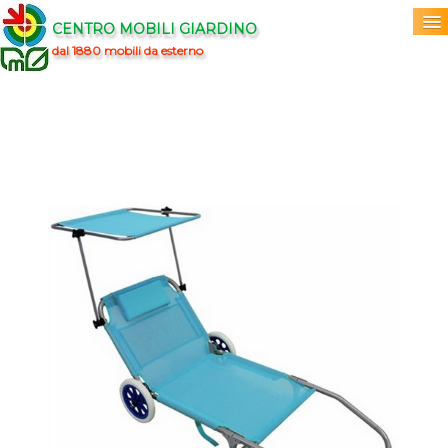
CENTRO MOBILI GIARDINO
dal 1880 mobili da esterno
Home
Acquista
▼
Marchi
▼
Prodotti
▼
Info
▼
0