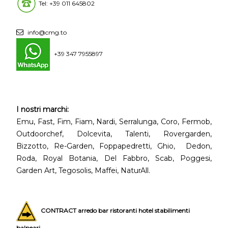
Tel: +39 011 645802
info@cmg.to
+39 347 7955897
I nostri marchi:
Emu, Fast, Fim, Fiam, Nardi, Serralunga, Coro, Fermob,
Outdoorchef, Dolcevita, Talenti, Rovergarden,
Bizzotto, Re-Garden, Foppapedretti, Ghio, Dedon,
Roda, Royal Botania, Del Fabbro, Scab, Poggesi,
Garden Art, Tegosolis, Maffei, NaturAll.
CONTRACT arredo bar ristoranti hotel stabilimenti
balneari