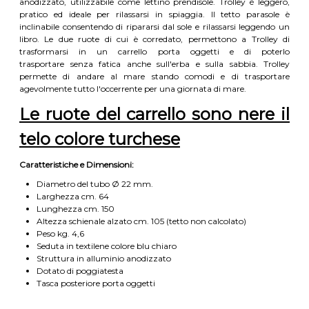
anodizzato, utilizzabile come lettino prendisole. Trolley è leggero,
pratico ed ideale per rilassarsi in spiaggia. Il tetto parasole è
inclinabile consentendo di ripararsi dal sole e rilassarsi leggendo un
libro. Le due ruote di cui è corredato, permettono a Trolley di
trasformarsi in un carrello porta oggetti e di poterlo
trasportare senza fatica anche sull'erba e sulla sabbia. Trolley
permette di andare al mare stando comodi e di trasportare
agevolmente tutto l'occerrente per una giornata di mare.
Le ruote del carrello sono nere il
telo colore turchese
Caratteristiche e Dimensioni:
Diametro del tubo Ø 22 mm.
Larghezza cm. 64
Lunghezza cm. 150
Altezza schienale alzato cm. 105 (tetto non calcolato)
Peso kg. 4,6
Seduta in textilene colore blu chiaro
Struttura in alluminio anodizzato
Dotato di poggiatesta
Tasca posteriore porta oggetti