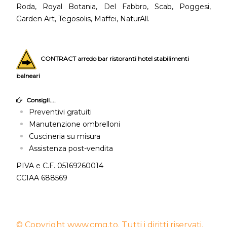
Roda, Royal Botania, Del Fabbro, Scab, Poggesi,
Garden Art, Tegosolis, Maffei, NaturAll.
CONTRACT arredo bar ristoranti hotel stabilimenti
balneari
Consigli....
Preventivi gratuiti
Manutenzione ombrelloni
Cuscineria su misura
Assistenza post-vendita
PIVA e C.F. 05169260014
CCIAA 688569
© Copyright www.cmg.to. Tutti i diritti riservati.