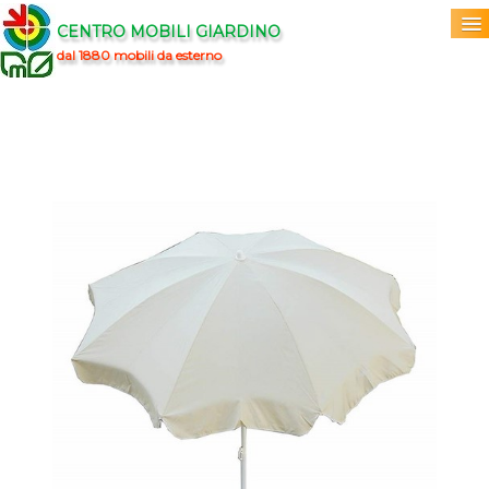
CENTRO MOBILI GIARDINO
dal 1880 mobili da esterno
Home
Acquista
▼
Marchi
▼
Prodotti
▼
Info
▼
0