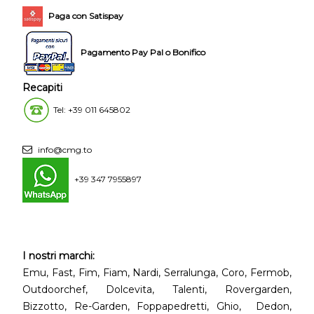
Paga con Satispay
Pagamento Pay Pal o Bonifico
Recapiti
Tel: +39 011 645802
info@cmg.to
+39 347 7955897
I nostri marchi:
Emu, Fast, Fim, Fiam, Nardi, Serralunga, Coro, Fermob,
Outdoorchef, Dolcevita, Talenti, Rovergarden,
Bizzotto, Re-Garden, Foppapedretti, Ghio, Dedon,