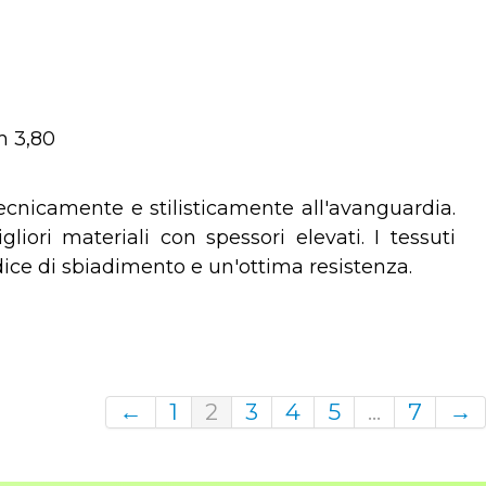
m 3,80
tecnicamente e stilisticamente all'avanguardia.
iori materiali con spessori elevati. I tessuti
ice di sbiadimento e un'ottima resistenza.
←
1
2
3
4
5
...
7
→