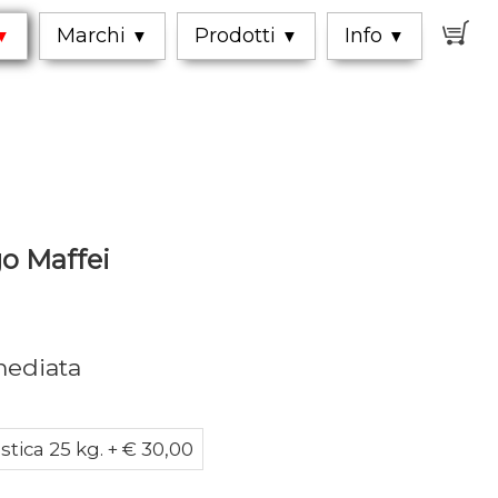
0
Marchi
Prodotti
Info
▼
▼
▼
▼
o Maffei
mediata
stica 25 kg. + € 30,00