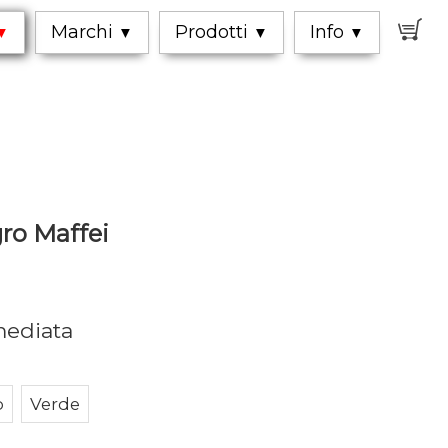
0
Marchi
Prodotti
Info
▼
▼
▼
▼
gro Maffei
mediata
o
Verde