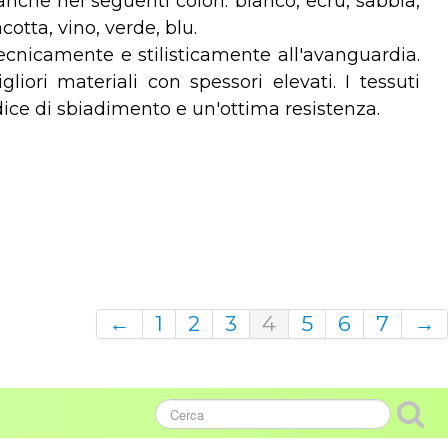
anche nei seguenti colori: bianco, ecrù, sabbia,
cotta, vino, verde, blu.
tecnicamente e stilisticamente all'avanguardia.
iori materiali con spessori elevati. I tessuti
ice di sbiadimento e un'ottima resistenza.
←
1
2
3
4
5
6
7
→