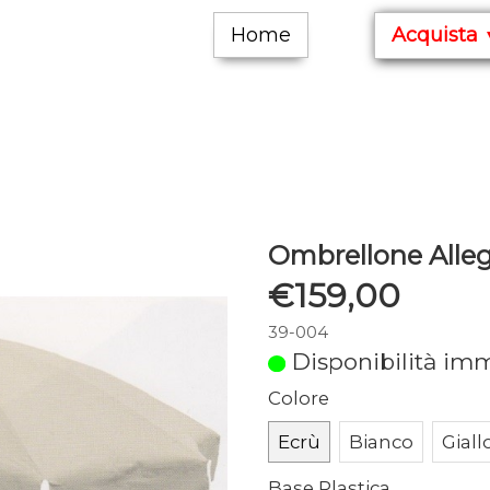
Home
Acquista
Ombrellone Alle
€159,00
39-004
Disponibilità im
Colore
Ecrù
Bianco
Giall
Base Plastica