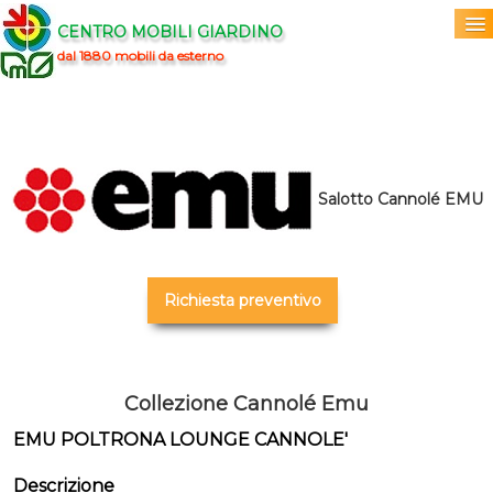
CENTRO MOBILI GIARDINO
dal 1880 mobili da esterno
Home
Acquista
▼
Salotto Cannolé EMU
Marchi
▼
Prodotti
▼
Richiesta preventivo
Info
▼
0
Collezione Cannolé Emu
EMU POLTRONA LOUNGE CANNOLE'
Descrizione