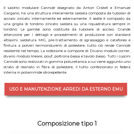
Il salotto modulare Cannolé disegnato da Anton Cristell e Emanuel
Gargano, ha una struttura interamente saldata composta da tubolari di
acciaio zincato internamente ed esternamente. Il sedile è composto da
una griglia di tondino zincato saldata su una riquadratura sempre in
tondino. Le gambe sono costituite da tubolare di acciaio. Grande
attenzione per i dettagli e procedimenti di produzione con standard
altissimi: saldatura MIG, pre-trattamento di sgrassaggio e cataforesi e
finitura a polveri termoindurenti di poliestere, tutto ciò rende Cannolé
resistente nel tempo. La collezione si compone di: Divano modulo corner,
divano modulo lineare, pouf, poltrona bassa e tavolo basso.
Tutti i cuscini
Cannolè sono realizzati in gomma poliuretanica a cui viene aggiunto uno
strato di resinato in fibra di poliestere, il tutto confezionato in federa
interna in poliammide idrorepellente.
USO E MANUTENZIONE ARREDI DA ESTERNO EMU
Composizione tipo 1