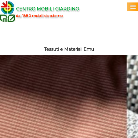
CENTRO MOBILI GIARDINO
dal 1880 mobili da esterno
Home
Acquista
▼
Tessuti e Materiali Emu
Marchi
▼
Prodotti
▼
Info
▼
0