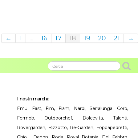
←
1
...
16
17
18
19
20
21
→
I nostri marchi:
Emu, Fast, Fim, Fiam, Nardi, Serralunga, Coro,
Fermob, Outdoorchef, Dolcevita, Talenti,
Rovergarden, Bizzotto, Re-Garden, Foppapedretti,
Ghio, Dedon, Roda, Royal Botania, Del Fabbro,