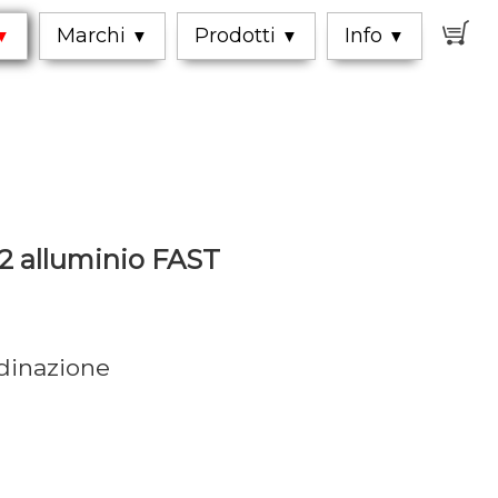
0
Marchi
Prodotti
Info
▼
▼
▼
▼
2 alluminio FAST
rdinazione