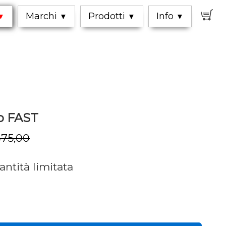
0
Marchi
Prodotti
Info
▼
▼
▼
▼
o FAST
75,00
antità limitata