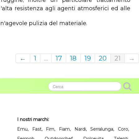
 ruggine; inoltre un particolare trattamento
'alta resistenza agli agenti atmosferici ed alle
'agevole pulizia del materiale.
←
1
...
17
18
19
20
21
→
I nostri marchi:
Emu, Fast, Fim, Fiam, Nardi, Serralunga, Coro,
Fermob, Outdoorchef, Dolcevita, Talenti,