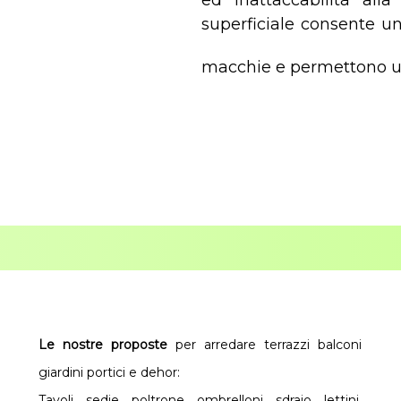
ed inattaccabilità alla
superficiale consente un
macchie e permettono un
Le nostre proposte
per arredare terrazzi balconi
giardini portici e dehor:
Tavoli, sedie, poltrone, ombrelloni, sdraio, lettini,