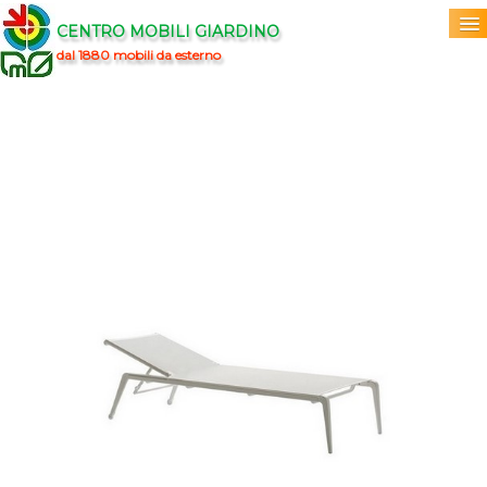
CENTRO MOBILI GIARDINO
dal 1880 mobili da esterno
Home
Acquista
▼
Marchi
▼
Prodotti
▼
Info
▼
0