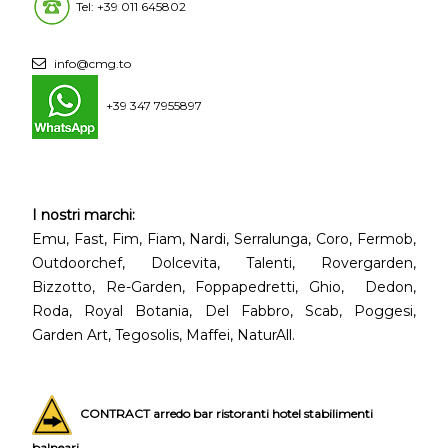
Tel: +39 011 645802
info@cmg.to
+39 347 7955897
I nostri marchi:
Emu, Fast, Fim, Fiam, Nardi, Serralunga, Coro, Fermob,
Outdoorchef, Dolcevita, Talenti, Rovergarden,
Bizzotto, Re-Garden, Foppapedretti, Ghio, Dedon,
Roda, Royal Botania, Del Fabbro, Scab, Poggesi,
Garden Art, Tegosolis, Maffei, NaturAll.
CONTRACT arredo bar ristoranti hotel stabilimenti
balneari