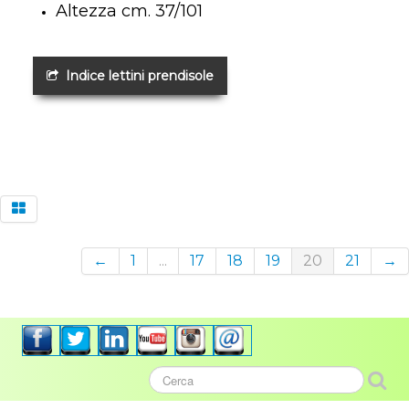
Altezza cm. 37/101
Indice lettini prendisole
←
1
...
17
18
19
20
21
→