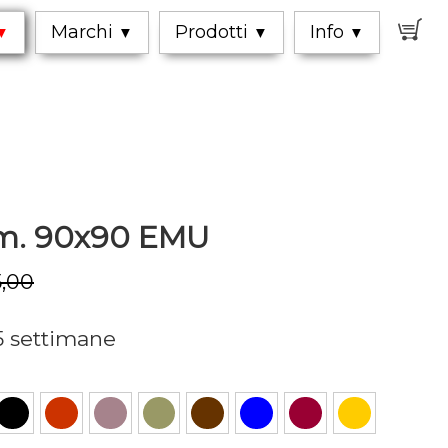
0
Marchi
Prodotti
Info
▼
▼
▼
▼
cm. 90x90 EMU
,00
5 settimane