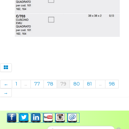
←
1
...
77
78
79
80
81
...
98
→