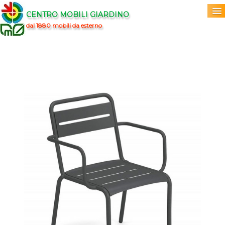
CENTRO MOBILI GIARDINO
dal 1880 mobili da esterno
Home
Acquista
▼
Marchi
▼
Prodotti
▼
Info
▼
0