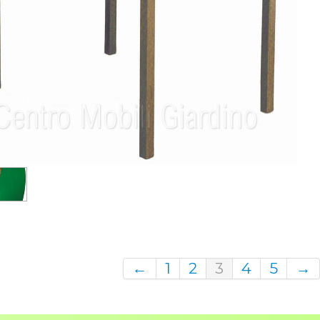
←
1
2
3
4
5
→