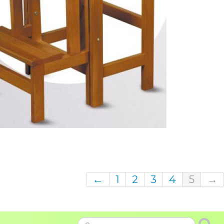
←
1
2
3
4
5
→