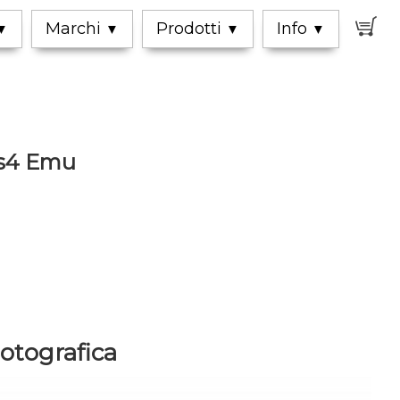
0
Marchi
Prodotti
Info
▼
▼
▼
▼
us4 Emu
Fotografica