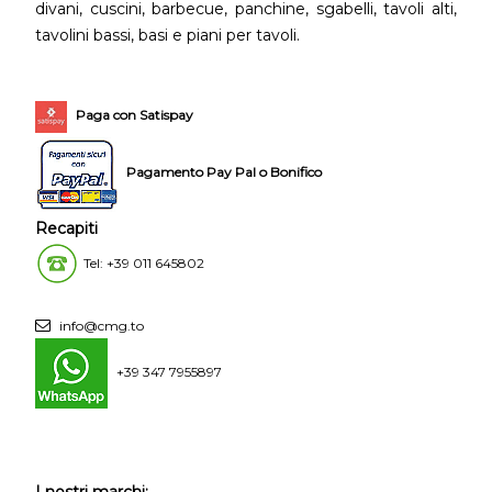
divani, cuscini, barbecue, panchine, sgabelli, tavoli alti,
tavolini bassi, basi e piani per tavoli.
Paga con Satispay
Pagamento Pay Pal o Bonifico
Recapiti
Tel: +39 011 645802
info@cmg.to
+39 347 7955897
I nostri marchi: