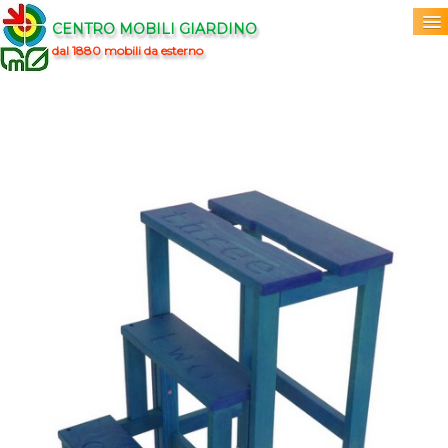
CENTRO MOBILI GIARDINO
dal 1880 mobili da esterno
Home
Acquista
▼
Marchi
▼
Prodotti
▼
Info
▼
0