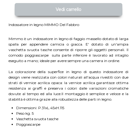
Vedi carrello
Indossatore in legno MIMMO Del Fabbro
Mimmo è un indossatore in legno di faggio massello dotato di larga
spalla per appendere camicia o giacca. E' dotato di un'ampia
vaschetta svuota tasche consente di riporre gli oggetti personali. Il
comodo poggiascarpe sulla parte inferiore è lavorato ad intaglio
eseguito a mano; ideale per avere sempre una camera in ordine.
La colorazione della superfice in legno di questo indossatore di
design viene realizzata con colori naturali all'acqua rivestiti con due
strati di vernice acrilica opaca: la vernice acrilica garantisce ottima
resistenza ai graffi e preserva i colori dalle variazioni cromatiche
dovute al tempo ed alla luce.Il montaggio è semplice e veloce e la
stabilità è ottima grazie alla robustezza delle parti in legno.
Dimensioni: P.31xL.45xH.115
Peso kg. 5
Vaschetta svuota tasche
Poggiascarpe