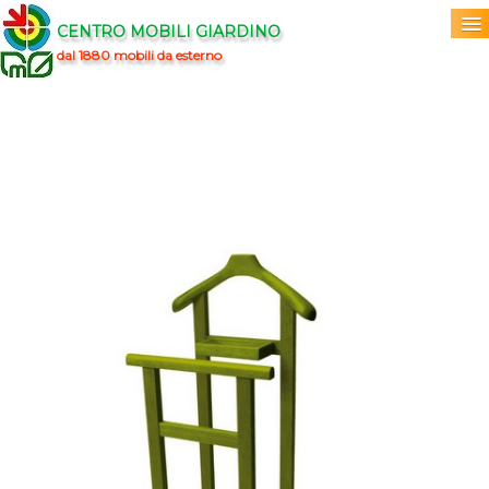
CENTRO MOBILI GIARDINO
dal 1880 mobili da esterno
Home
Acquista
▼
Marchi
▼
Prodotti
▼
Info
▼
0