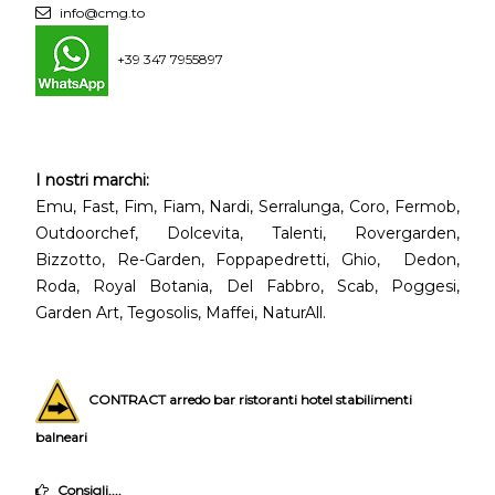
info@cmg.to
+39 347 7955897
I nostri marchi:
Emu, Fast, Fim, Fiam, Nardi, Serralunga, Coro, Fermob,
Outdoorchef, Dolcevita, Talenti, Rovergarden,
Bizzotto, Re-Garden, Foppapedretti, Ghio, Dedon,
Roda, Royal Botania, Del Fabbro, Scab, Poggesi,
Garden Art, Tegosolis, Maffei, NaturAll.
CONTRACT arredo bar ristoranti hotel stabilimenti
balneari
Consigli....