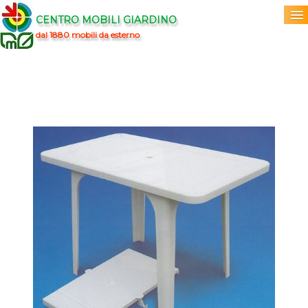
CENTRO MOBILI GIARDINO
dal 1880 mobili da esterno
Home
Acquista
▼
Marchi
▼
Prodotti
▼
Info
▼
0