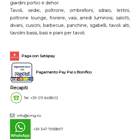
giardini portici e dehor:
Tavoli, sedie, poltrone, ombrelloni, sdraio, lettini,
poltrone lounge, fioriere, vasi, arredi luminosi, salotti,
divani, cuscini, barbecue, panchine, sgabelli, tavoli alti,
tavolini bassi, basi e piani per tavoli.
Paga con Satispay
Pagamento Pay Pal o Bonifico
Recapiti
Tel: +39 011 645802
info@cmg.to
+39 347 7955897