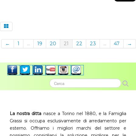
←
1
...
19
20
21
22
23
...
47
→
La nostra ditta
nasce a Torino nel 1880, e la Famiglia
Grassi si occupa esclusivamente di arredamento per
esterno. Offriamo i migliori marchi del settore e
possiamo consigliarvi la soluzione migliore per le