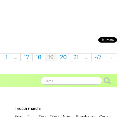
1
...
17
18
19
20
21
...
47
→
I nostri marchi:
Emu, Fast, Fim, Fiam, Nardi, Serralunga, Coro,