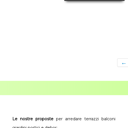
←
Le nostre proposte
per arredare terrazzi balconi
giardini portici e dehor: