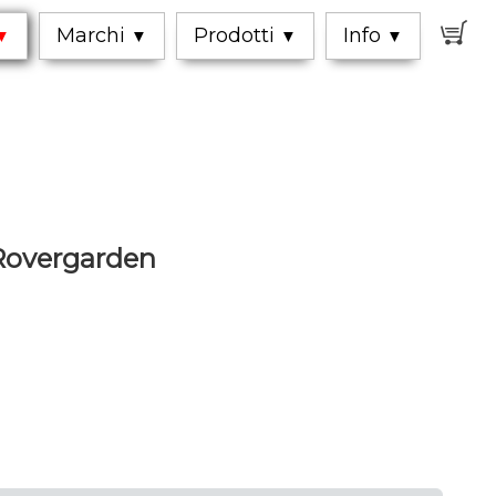
0
Marchi
Prodotti
Info
▼
▼
▼
▼
Rovergarden