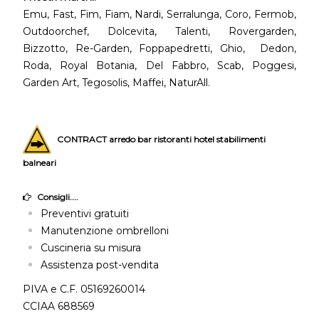
Emu, Fast, Fim, Fiam, Nardi, Serralunga, Coro, Fermob,
Outdoorchef, Dolcevita, Talenti, Rovergarden,
Bizzotto, Re-Garden, Foppapedretti, Ghio, Dedon,
Roda, Royal Botania, Del Fabbro, Scab, Poggesi,
Garden Art, Tegosolis, Maffei, NaturAll.
CONTRACT arredo bar ristoranti hotel stabilimenti
balneari
Consigli....
Preventivi gratuiti
Manutenzione ombrelloni
Cuscineria su misura
Assistenza post-vendita
PIVA e C.F. 05169260014
CCIAA 688569