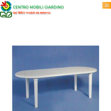
CENTRO MOBILI GIARDINO
dal 1880 mobili da esterno
Home
Acquista
▼
Marchi
▼
Prodotti
▼
Info
▼
0