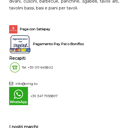
divani, cuscini, barbecue, panchine, sgabelli, tavoli alti,
tavolini bassi, basi e piani per tavoli.
Paga con Satispay
Pagamento Pay Pal o Bonifico
Recapiti
Tel: +39 011 645802
info@cmg.to
+39 347 7955897
I nostri marchi: