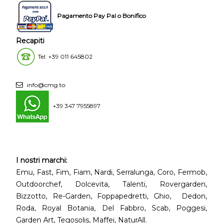
Pagamento Pay Pal o Bonifico
Recapiti
Tel: +39 011 645802
info@cmg.to
+39 347 7955897
I nostri marchi:
Emu, Fast, Fim, Fiam, Nardi, Serralunga, Coro, Fermob,
Outdoorchef, Dolcevita, Talenti, Rovergarden,
Bizzotto, Re-Garden, Foppapedretti, Ghio, Dedon,
Roda, Royal Botania, Del Fabbro, Scab, Poggesi,
Garden Art, Tegosolis, Maffei, NaturAll.