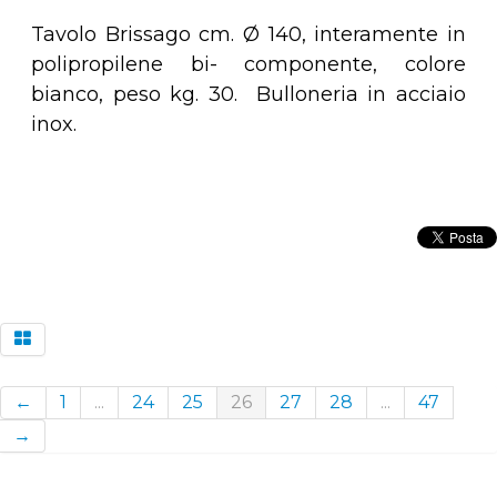
Tavolo Brissago cm. Ø 140, interamente in
polipropilene bi- componente, colore
bianco, peso kg. 30. Bulloneria in acciaio
inox.
←
1
...
24
25
26
27
28
...
47
→