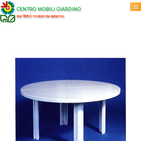
CENTRO MOBILI GIARDINO
dal 1880 mobili da esterno
Home
Acquista
▼
Marchi
▼
Prodotti
▼
Info
▼
0