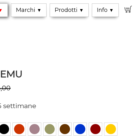
0
Marchi
Prodotti
Info
▼
▼
▼
▼
e EMU
,00
5 settimane