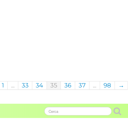
1
...
33
34
35
36
37
...
98
→