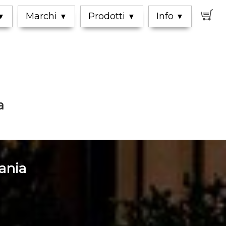
0
Marchi
Prodotti
Info
▼
▼
▼
▼
a
tania